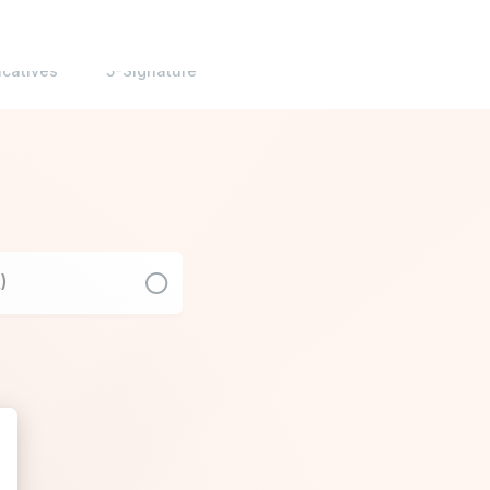
icatives
5-Signature
)