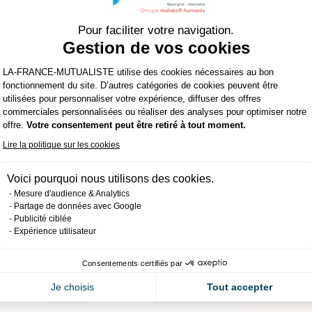
Gestion de vos cookies
Plateforme de Gestion du Consentemen
LA-FRANCE-MUTUALISTE utilise des cookies nécessaires au bon
épargne et retraite
fonctionnement du site. D’autres catégories de cookies peuvent être
utilisées pour personnaliser votre expérience, diffuser des offres
uvons vous aider à choisir avec quelques questions.
commerciales personnalisées ou réaliser des analyses pour optimiser notre
Axeptio consent
offre.
Votre consentement peut être retiré à tout moment.
Lire la politique sur les cookies
Voici pourquoi nous utilisons des cookies.
Mesure d'audience & Analytics
Partage de données avec Google
Publicité ciblée
Expérience utilisateur
Consentements certifiés par
Je choisis
Tout accepter