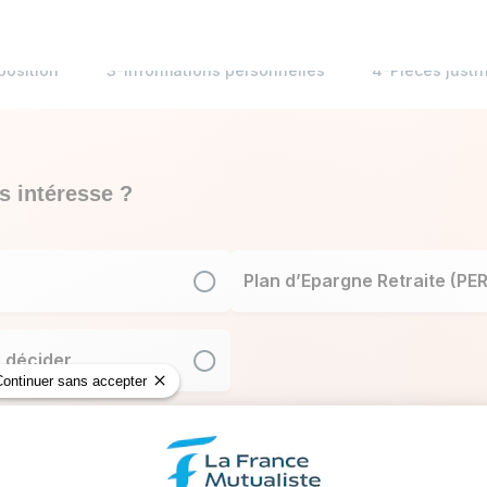
position
3-Informations personnelles
4-Pièces justif
s intéresse ?
Plan d’Epargne Retraite (PER
Continuer sans accepter
r décider
Pour faciliter votre navigation.